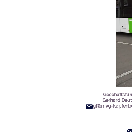
Geschäftsfüh
Gerhard Deu
gf@mvg-kapfenb