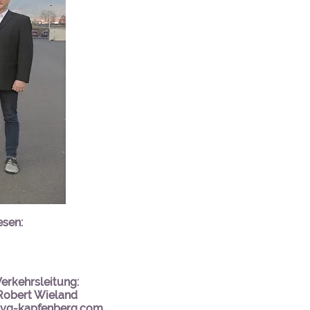
sen:
erkehrsleitung:
Robert Wieland
vg-kapfenberg.com