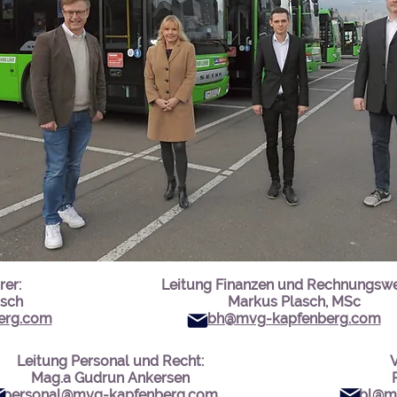
rer:
Leitung Finanzen und Rechnungswe
tsch
Markus Plasch, MSc
erg.com
bh@mvg-kapfenberg.com
Leitung Personal und Recht:
V
Mag.a Gudrun Ankersen
personal@mvg-kapfenberg.com
bl@m