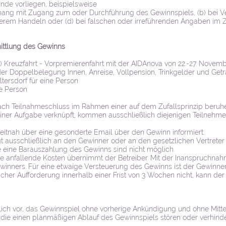
nde vorliegen, beispielsweise
ang mit Zugang zum oder Durchführung des Gewinnspiels, (b) bei V
terem Handeln oder (d) bei falschen oder irreführenden Angaben i
ittlung des Gewinns
lage) Kreuzfahrt - Vorpremierenfahrt mit der AIDAnova von 22.-27. 
er Doppelbelegung Innen, Anreise, Vollpension, Trinkgelder und Geträ
altersdorf für eine Person
ne Person
nach Teilnahmeschluss im Rahmen einer auf dem Zufallsprinzip beruh
einer Aufgabe verknüpft, kommen ausschließlich diejenigen Teilnehme
itnah über eine gesonderte Email über den Gewinn informiert.
 ausschließlich an den Gewinner oder an den gesetzlichen Vertreter
 eine Barauszahlung des Gewinns sind nicht möglich.
ne anfallende Kosten übernimmt der Betreiber. Mit der Inanspruchn
inners. Für eine etwaige Versteuerung des Gewinns ist der Gewinner 
cher Aufforderung innerhalb einer Frist von 3 Wochen nicht, kann de
klich vor, das Gewinnspiel ohne vorherige Ankündigung und ohne Mitt
e, die einen planmäßigen Ablauf des Gewinnspiels stören oder verhind