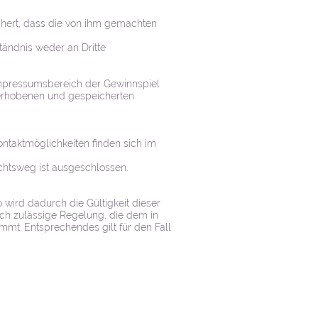
chert, dass die von ihm gemachten
tändnis weder an Dritte
m Impressumsbereich der Gewinnspiel
 erhobenen und gespeicherten
taktmöglichkeiten finden sich im
chtsweg ist ausgeschlossen.
wird dadurch die Gültigkeit dieser
ich zulässige Regelung, die dem in
t. Entsprechendes gilt für den Fall