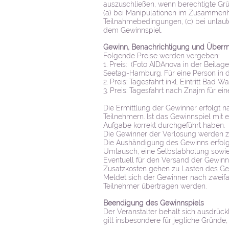
auszuschließen, wenn berechtigte Grü
(a) bei Manipulationen im Zusammenh
Teilnahmebedingungen, (c) bei unlau
dem Gewinnspiel.
Gewinn, Benachrichtigung und Überm
Folgende Preise werden vergeben:
1. Preis: (Foto AIDAnova in der Bei
Seetag-Hamburg. Für eine Person in d
2. Preis: Tagesfahrt inkl. Eintritt Bad W
3. Preis: Tagesfahrt nach Znajm für ei
Die Ermittlung der Gewinner erfolgt 
Teilnehmern. Ist das Gewinnspiel mit 
Aufgabe korrekt durchgeführt haben.
Die Gewinner der Verlosung werden ze
Die Aushändigung des Gewinns erfolgt
Umtausch, eine Selbstabholung sowie
Eventuell für den Versand der Gewin
Zusatzkosten gehen zu Lasten des Gew
Meldet sich der Gewinner nach zweifa
Teilnehmer übertragen werden.
Beendigung des Gewinnspiels
Der Veranstalter behält sich ausdrüc
gilt insbesondere für jegliche Gründ