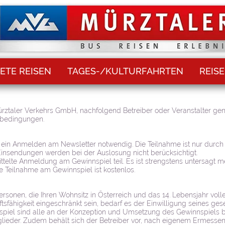
ETE REISEN
TAGES-/KULTURFAHRTEN
REIS
ztaler Verkehrs GmbH, nachfolgend Betreiber oder Veranstalter genann
ebedingungen.
 ein Anmelden am Newsletter notwendig. Die Teilnahme ist nur durc
nsendungen werden bei der Auslosung nicht berücksichtigt.
ttelte Anmeldung am Gewinnspiel teil. Es ist strengstens untersagt
 Teilnahme am Gewinnspiel ist kostenlos.
ersonen, die Ihren Wohnsitz in Österreich und das 14. Lebensjahr vol
ftsfähigkeit eingeschränkt sein, bedarf es der Einwilligung seines gese
piel sind alle an der Konzeption und Umsetzung des Gewinnspiels be
tglieder. Zudem behält sich der Betreiber vor, nach eigenem Ermess