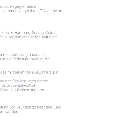
erstößen gegen diese
m Zusammenhang mit der Teilnahme an
November 2018, Hamburg-Seetag-Oslo-
nke bei den Mahlzeiten inkludiert
enden Verlosung unter allen
r in die Verlosung, welche die
 des minderjährigen Gewinners. Ein
ahme des Gewinns verbundene
selbst verantwortlich.
r Gewinn auf einen anderen
eilung von Gründen zu beenden. Dies
ern würden.