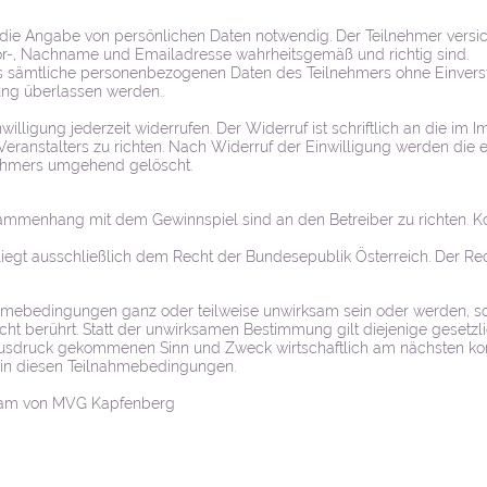
 die Angabe von persönlichen Daten notwendig. Der Teilnehmer versi
r-, Nachname und Emailadresse wahrheitsgemäß und richtig sind.
ass sämtliche personenbezogenen Daten des Teilnehmers ohne Einvers
ng überlassen werden..
willigung jederzeit widerrufen. Der Widerruf ist schriftlich an die i
ranstalters zu richten. Nach Widerruf der Einwilligung werden die
ehmers umgehend gelöscht.
menhang mit dem Gewinnspiel sind an den Betreiber zu richten. Kon
liegt ausschließlich dem Recht der Bundesepublik Österreich. Der Re
hmebedingungen ganz oder teilweise unwirksam sein oder werden, so 
t berührt. Statt der unwirksamen Bestimmung gilt diejenige gesetzl
druck gekommenen Sinn und Zweck wirtschaftlich am nächsten komm
 in diesen Teilnahmebedingungen.
Team von MVG Kapfenberg