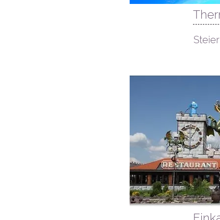
Herbst
Ther
2026
Steie
Eink
Herbst