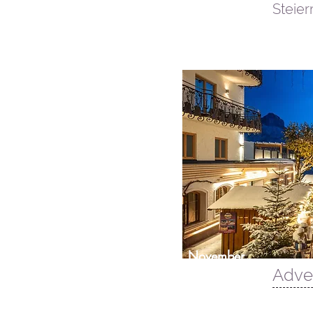
Steie
November
&
Adve
Dezember