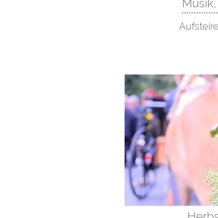
Musik,
September
Aufsteir
04. Oktober
Herbs