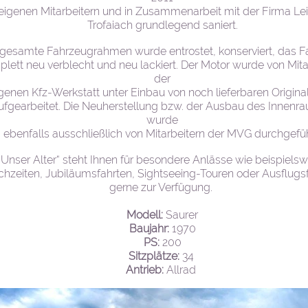
eigenen Mitarbeitern und in Zusammenarbeit mit der Firma Lei
Trofaiach grundlegend saniert.
 gesamte Fahrzeugrahmen wurde entrostet, konserviert, das 
lett neu verblecht und neu lackiert. Der Motor wurde von Mita
der
genen Kfz-Werkstatt unter Einbau von noch lieferbaren Original
ufgearbeitet. Die Neuherstellung bzw. der Ausbau des Innenr
wurde
ebenfalls ausschließlich von Mitarbeitern der MVG durchgefüh
„Unser Alter“ steht Ihnen für besondere Anlässe wie beispielsw
hzeiten, Jubiläumsfahrten, Sightseeing-Touren oder Ausflugs
gerne zur Verfügung.
Modell:
Saurer
Baujahr:
1970
PS:
200
Sitzplätze:
34
Antrieb:
Allrad