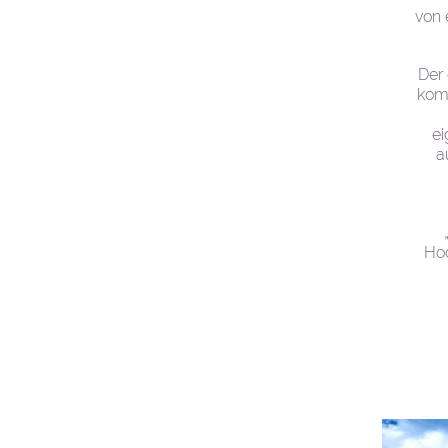
von 
Der
komp
ei
a
Hoc