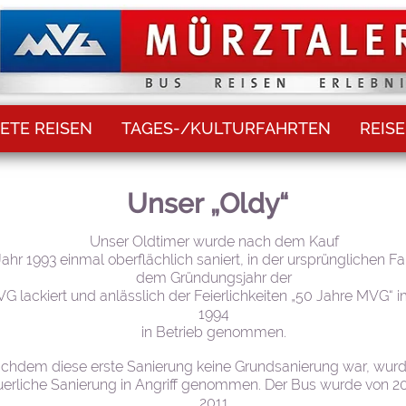
ETE REISEN
TAGES-/KULTURFAHRTEN
REIS
Unser „Oldy“
Unser Oldtimer wurde nach dem Kauf
Jahr 1993 einmal oberflächlich saniert, in der ursprünglichen F
dem Gründungsjahr der
G lackiert und anlässlich der Feierlichkeiten „50 Jahre MVG“ i
1994
in Betrieb genommen.
chdem diese erste Sanierung keine Grundsanierung war, wurd
erliche Sanierung in Angriff genommen. Der Bus wurde von 2
2011