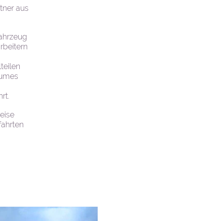
tner aus
Fahrzeug
rbeitern
teilen
aumes
rt.
eise
fahrten